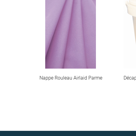
 Parme
Décapant friteuse en poudre Orlav
Servie
128