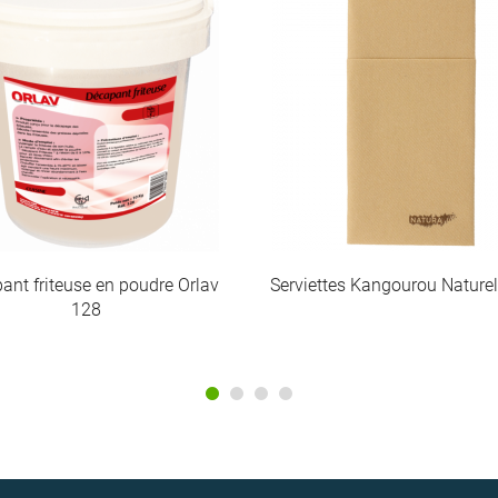
ttes Kangourou Naturel Airlaid
Cagette de transport en c
ondulé