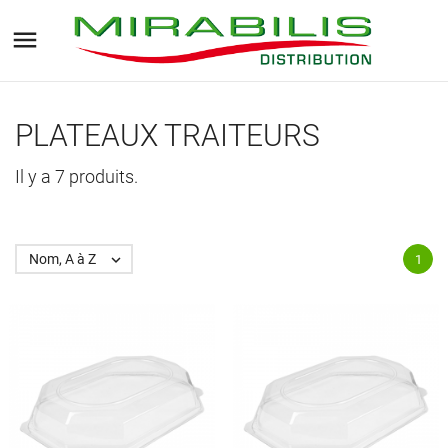

PLATEAUX TRAITEURS
Il y a 7 produits.
Nom, A à Z

1