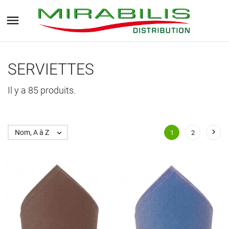

SERVIETTES
Il y a 85 produits.

Nom, A à Z

1
2