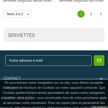
Serviettes Kangourou Naturel Airlaid
Serviettes Kangourou Noir Airlaid

Nom, A à Z

1
2
SERVIETTES

CONTACT
En poursuivant votre navigation sur ce site, vous devez accepter
l’utilisation et l'écriture de Cookies sur votre appareil connecté. Ces

PRODUITS
Cookies (petits fichiers texte) permettent de suivre votre navigation,

actualiser votre panier, vous reconnaitre lors de votre prochaine visite
NOTRE SOCIÉTÉ
et sécuriser votre connexion. Pour en savoir plus et paramétrer les
traceurs: http://www.cnil.fr/vos-obligations/sites-web-cookies-et-autres-