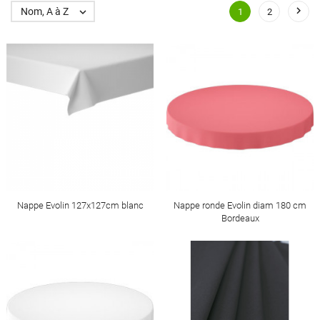

Nom, A à Z

1
2
Nappe Evolin 127x127cm blanc
Nappe ronde Evolin diam 180 cm
Bordeaux